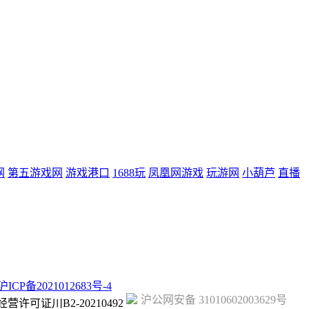
网
第五游戏网
游戏港口
1688玩
凤凰网游戏
玩游网
小葫芦
直播
沪ICP备2021012683号-4
沪公网安备 31010602003629号
务经营许可证川B2-20210492